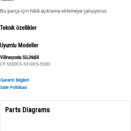
Bu parça için hâlâ açıklama eklemeye çalışıyoruz.
Teknik özellikler
Uyumlu Modeller
Vi̇Brasyonlu Si̇Li̇Ndi̇R
CP-533D
CS-531D
CS-533D
Garanti Bilgileri
İade Politikası
Parts Diagrams