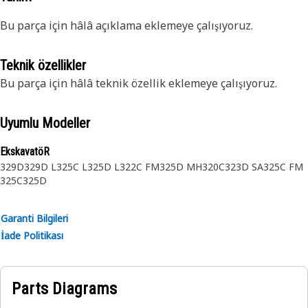
Bu parça için hâlâ açıklama eklemeye çalışıyoruz.
Teknik özellikler
Bu parça için hâlâ teknik özellik eklemeye çalışıyoruz.
Uyumlu Modeller
EkskavatöR
329D
329D L
325C L
325D L
322C FM
325D MH
320C
323D SA
325C FM
325C
325D
Garanti Bilgileri
İade Politikası
Parts Diagrams