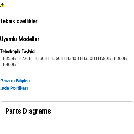
Teknik özellikler
Uyumlu Modeller
Teleskopi̇k TaşIyici
TH355B
TH220B
TH330B
TH560B
TH340B
TH350B
TH580B
TH360B
TH460B
Garanti Bilgileri
İade Politikası
Parts Diagrams