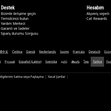
Destek
Hesabım
Bizimle iletişime geçin
Alışveriş sepeti
Temsilcinizi bulun
Cat Rewards
Yardım Merkezi
Garanti ve İadeler
Sipariş durumu Sorgusu
體中文
Čeština
Dansk
Nederlands
Suomi
Français
Deutsch
Ελλη
ă
Русский
Español (Latino)
Svenska
தமிழ்
తెలుగు
ไทย
Türkçe
Укр
 Bilgilerimi Satma veya Paylaşma
Yasal Şartlar