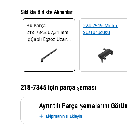
Sıklıkla Birlikte Alınanlar
Bu Parça:
224-7519: Motor
218-7345: 67,31 mm
Susturucusu
İç Çaplı Egzoz Uzantı
Borusu
218-7345
için parça şeması
Ayrıntılı Parça Şemalarını Görü
Ekipmanınızı Ekleyin