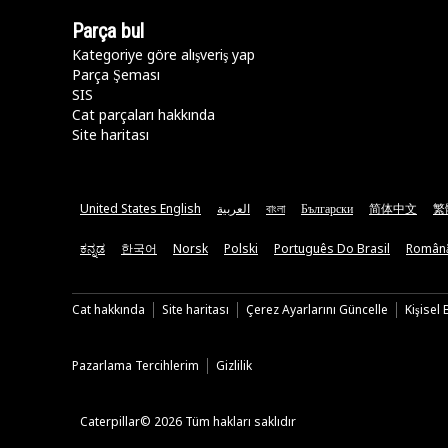
Parça bul
Kategoriye göre alışveriş yap
Parça Şeması
SIS
Cat parçaları hakkında
Site haritası
United States English
العربية
বাংলা
Български
简体中文
繁
ಕನ್ನಡ
한국어
Norsk
Polski
Português Do Brasil
Român
Cat hakkında
Site haritası
Çerez Ayarlarını Güncelle
Kişisel
Pazarlama Tercihlerim
Gizlilik
Caterpillar© 2026 Tüm hakları saklıdır