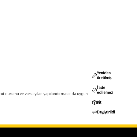
Yeniden
üretilmiş
İade
edilemez
evcut durumu ve varsayılan yapılandırmasında uygun
Kit
Değiştirildi