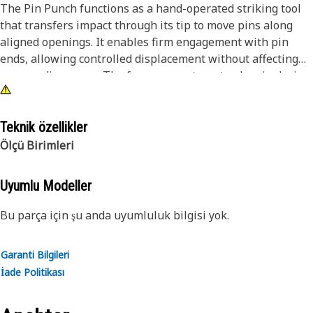
The Pin Punch functions as a hand-operated striking tool
that transfers impact through its tip to move pins along
aligned openings. It enables firm engagement with pin
ends, allowing controlled displacement without affecting
surrounding areas. The form supports a steady grip during
use, allowing consistent force delivery with each strike. It
contributes to maintaining proper positioning between
joined sections while enabling smooth pin movement. Its
Teknik özellikler
structure supports repeated application across fitting and
Ölçü Birimleri
removal tasks, allowing dependable handling and uniform
performance during operation.
Uyumlu Modeller
Attributes:
Bu parça için şu anda uyumluluk bilgisi yok.
• Channels impact through the tip for pin movement.
• Assists in shifting pins from secured positions.
Garanti Bilgileri
• Helps retain proper positioning between joined sections.
İade Politikası
• Reduces unintended contact with nearby surfaces.
• Heat treated for uniform hardness