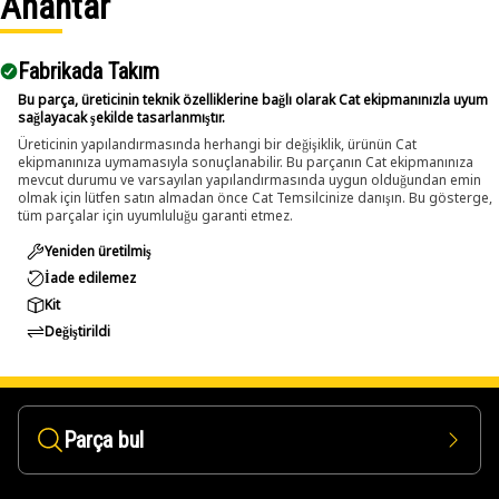
Anahtar
Applications:
The Pin Punch is applied in fitting and servicing tasks
Fabrikada Takım
where it channels impact force to shift pins through
aligned openings, supporting stable handling and smooth
Bu parça, üreticinin teknik özelliklerine bağlı olarak Cat ekipmanınızla uyum
sağlayacak şekilde tasarlanmıştır.
movement within assemblies.
Üreticinin yapılandırmasında herhangi bir değişiklik, ürünün Cat
ekipmanınıza uymamasıyla sonuçlanabilir. Bu parçanın Cat ekipmanınıza
mevcut durumu ve varsayılan yapılandırmasında uygun olduğundan emin
olmak için lütfen satın almadan önce Cat Temsilcinize danışın. Bu gösterge,
tüm parçalar için uyumluluğu garanti etmez.
Yeniden üretilmiş
İade edilemez
Kit
Değiştirildi
Parça bul