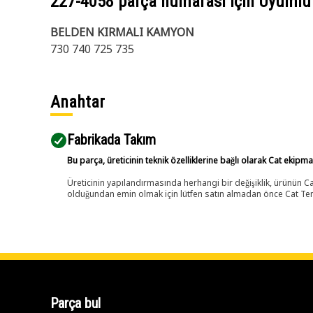
227-4058
parça numarası için Uyumlu
BELDEN KIRMALI KAMYON
730 740 725 735
Anahtar
Fabrikada Takım
Bu parça, üreticinin teknik özelliklerine bağlı olarak Cat ekipm
Üreticinin yapılandırmasında herhangi bir değişiklik, ürünün
olduğundan emin olmak için lütfen satın almadan önce Cat Tems
Parça bul