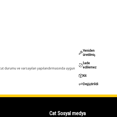
Yeniden
üretilmiş
İade
edilemez
evcut durumu ve varsayılan yapılandırmasında uygun
Kit
Değiştirildi
Cat Sosyal medya