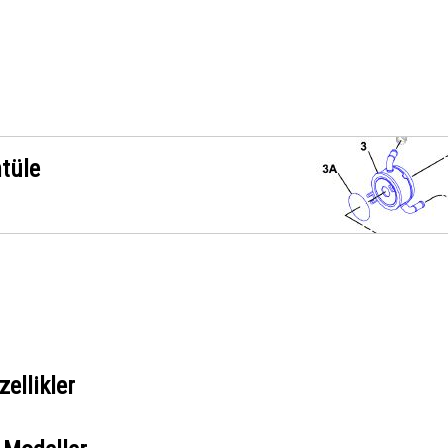
ntüle
ellikler