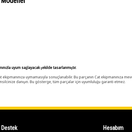
 Modeller
anınızla uyum sağlayacak şekilde tasarlanmıştır.
 Cat ekipmanınıza uymamasıyla sonuçlanabilir. Bu parçanın Cat ekipmanınıza m
ilcinize danışın. Bu gösterge, tüm parçalar için uyumluluğu garanti etmez.
Destek
Hesabım