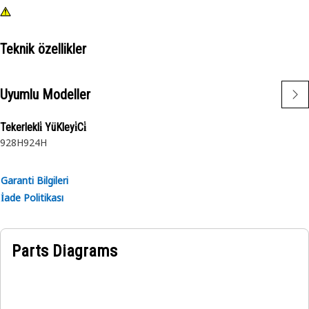
Teknik özellikler
Uyumlu Modeller
Tekerlekli̇ YüKleyi̇Ci̇
928H
924H
Garanti Bilgileri
İade Politikası
Parts Diagrams