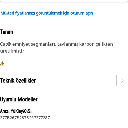
Müşteri fiyatlarınızı görüntülemek için oturum açın
Tanım
Cat® emniyet segmanları, tavlanmış karbon çelikten
üretilmiştir.
Teknik özellikler
Uyumlu Modeller
Arazi̇ YüKleyi̇Ci̇Si̇
277B
267B
287B
267
277
287