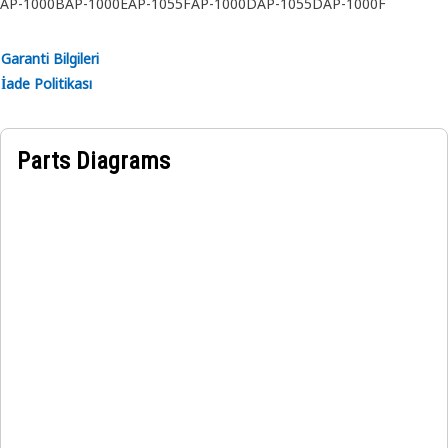
AP-1000B
AP-1000E
AP-1055F
AP-1000D
AP-1055D
AP-1000F
AP-1055E
Garanti Bilgileri
İade Politikası
Parts Diagrams