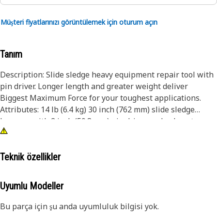
Müşteri fiyatlarınızı görüntülemek için oturum açın
Tanım
Description: Slide sledge heavy equipment repair tool with
pin driver. Longer length and greater weight deliver
Biggest Maximum Force for your toughest applications.
Attributes: 14 lb (6.4 kg) 30 inch (762 mm) slide sledge
hammer with 2 inch (50.8 mm) pin driver and nylon storage
bag. Application: Dealer Tool Consult your owners manual
or contact your local Cat Dealer for more information.
Teknik özellikler
Uyumlu Modeller
Bu parça için şu anda uyumluluk bilgisi yok.