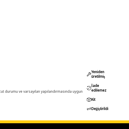
Yeniden
üretilmiş
İade
edilemez
evcut durumu ve varsayılan yapılandırmasında uygun
Kit
Değiştirildi