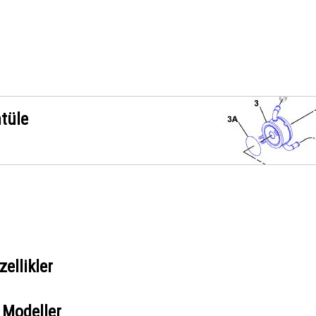
ntüle
ellikler
 Modeller