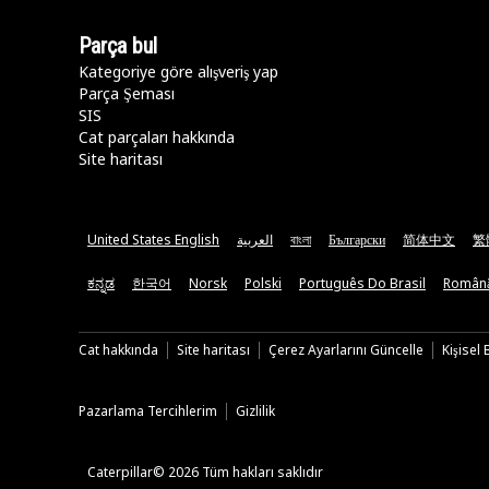
Parça bul
Kategoriye göre alışveriş yap
Parça Şeması
SIS
Cat parçaları hakkında
Site haritası
United States English
العربية
বাংলা
Български
简体中文
繁
ಕನ್ನಡ
한국어
Norsk
Polski
Português Do Brasil
Român
Cat hakkında
Site haritası
Çerez Ayarlarını Güncelle
Kişisel
Pazarlama Tercihlerim
Gizlilik
Caterpillar© 2026 Tüm hakları saklıdır