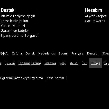
Destek
Hesabım
Bizimle iletişime geçin
Alışveriş sepeti
Temsilcinizi bulun
Cat Rewards
Yardım Merkezi
Garanti ve İadeler
Sipariş durumu Sorgusu
體中文
Čeština
Dansk
Nederlands
Suomi
Français
Deutsch
Ελλη
ă
Русский
Español (Latino)
Svenska
தமிழ்
తెలుగు
ไทย
Türkçe
Укр
 Bilgilerimi Satma veya Paylaşma
Yasal Şartlar