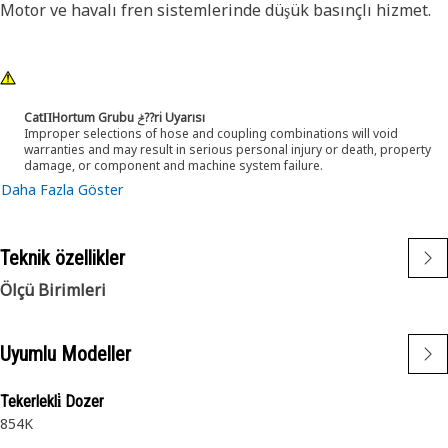
Motor ve havalı fren sistemlerinde düşük basınçlı hizmet.
CatΠHortum Grubu ݲ??ri Uyarısı
Improper selections of hose and coupling combinations will void
warranties and may result in serious personal injury or death, property
damage, or component and machine system failure.
Daha Fazla Göster
Teknik özellikler
Ölçü Birimleri
Uyumlu Modeller
Tekerlekli̇ Dozer
854K