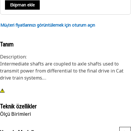
Ekipman ekle
Müşteri fiyatlarınızı görüntülemek için oturum açın
Tanım
Description:
Intermediate shafts are coupled to axle shafts used to
transmit power from differential to the final drive in Cat
drive train systems.
Attributes:
• Material: Steel
• Length: 133 mm (5.236 in)
Teknik özellikler
• Outside Diameter: 44 mm (1.732 in)
Ölçü Birimleri
• Spur Gear Number of Teeth: 12
• External Spline Number of Teeth: 24