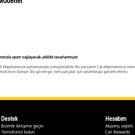
Modeller
anınızla uyum sağlayacak şekilde tasarlanmıştır.
 Cat ekipmanınıza uymamasıyla sonuçlanabilir. Bu parçanın Cat ekipmanınıza m
ilcinize danışın. Bu gösterge, tüm parçalar için uyumluluğu garanti etmez.
Destek
Hesabım
Bizimle iletişime geçin
Alışveriş sepeti
Temsilcinizi bulun
Cat Rewards