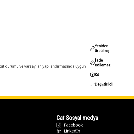
Yeniden
üretilmiş
İade
edilemez
evcut durumu ve varsayılan yapılandırmasında uygun
Kit
Değiştirildi
Cat Sosyal medya
Facebook
LinkedIn