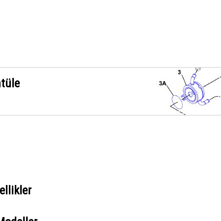
ntüle
llikler