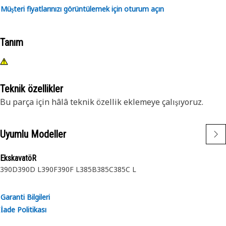
Müşteri fiyatlarınızı görüntülemek için oturum açın
Tanım
Teknik özellikler
Bu parça için hâlâ teknik özellik eklemeye çalışıyoruz.
Uyumlu Modeller
EkskavatöR
390D
390D L
390F
390F L
385B
385C
385C L
Garanti Bilgileri
İade Politikası