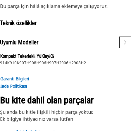
Bu parça için hâlâ açıklama eklemeye çalışıyoruz.
Teknik özellikler
Uyumlu Modeller
Kompakt Tekerlekli̇ YüKleyi̇Ci̇
914K
910K
907H
908H
906H
907H2
906H2
908H2
Garanti Bilgileri
İade Politikası
Bu kite dahil olan parçalar
Şu anda bu kitle ilişkili hiçbir parça yoktur.
Ek bilgiye ihtiyacınız varsa lütfen