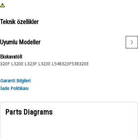
Teknik özellikler
Uyumlu Modeller
EkskavatöR
320F L
320E L
323F L
323E L
548
323F
538
320E
Garanti Bilgileri
İade Politikası
Parts Diagrams