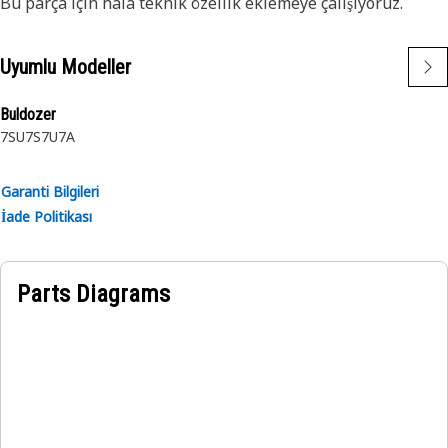
Bu parça için hâlâ teknik özellik eklemeye çalışıyoruz.
Uyumlu Modeller
Buldozer
7SU
7S
7U
7A
Garanti Bilgileri
İade Politikası
Parts Diagrams