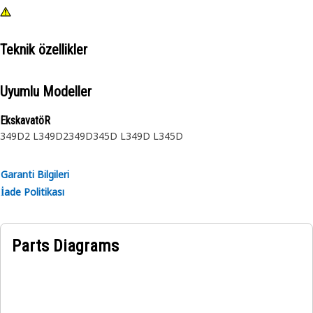
Teknik özellikler
Uyumlu Modeller
EkskavatöR
349D2 L
349D2
349D
345D L
349D L
345D
Garanti Bilgileri
İade Politikası
Parts Diagrams