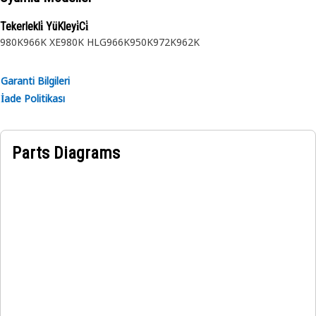
Tekerlekli̇ YüKleyi̇Ci̇
980K
966K XE
980K HLG
966K
950K
972K
962K
Garanti Bilgileri
İade Politikası
Parts Diagrams