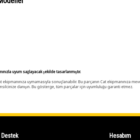
Modeller
anınızla uyum sağlayacak şekilde tasarlanmıştır.
 Cat ekipmanınıza uymamasıyla sonuçlanabilir. Bu parçanın Cat ekipmanınıza m
ilcinize danışın. Bu gösterge, tüm parçalar için uyumluluğu garanti etmez.
Destek
Hesabım