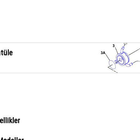
ntüle
llikler