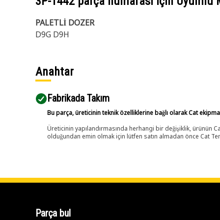
3P-1442
parça numarası için Uyumlu 
PALETLİ DOZER
D9G D9H
Anahtar
Fabrikada Takım
Bu parça, üreticinin teknik özelliklerine bağlı olarak Cat ekipm
Üreticinin yapılandırmasında herhangi bir değişiklik, ürünün
olduğundan emin olmak için lütfen satın almadan önce Cat Tems
Parça bul