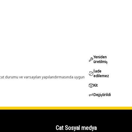
Yeniden
üretilmiş
İade
edilemez
evcut durumu ve varsayılan yapılandırmasında uygun
Kit
Değiştirildi
Cat Sosyal medya