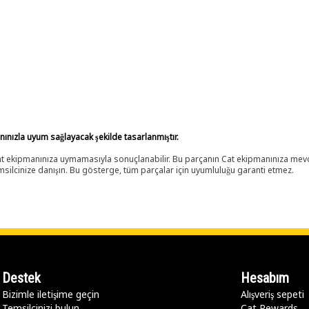
anınızla uyum sağlayacak şekilde tasarlanmıştır.
 Cat ekipmanınıza uymamasıyla sonuçlanabilir. Bu parçanın Cat ekipmanınıza m
ilcinize danışın. Bu gösterge, tüm parçalar için uyumluluğu garanti etmez.
Destek
Hesabım
Bizimle iletişime geçin
Alışveriş sepeti
Temsilcinizi bulun
Cat Rewards