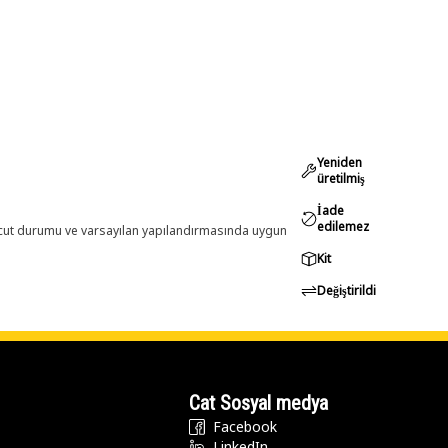
Yeniden
üretilmiş
İade
edilemez
evcut durumu ve varsayılan yapılandırmasında uygun
Kit
Değiştirildi
Cat Sosyal medya
Facebook
LinkedIn