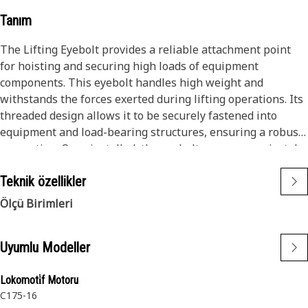
Tanım
The Lifting Eyebolt provides a reliable attachment point
for hoisting and securing high loads of equipment
components. This eyebolt handles high weight and
withstands the forces exerted during lifting operations. Its
threaded design allows it to be securely fastened into
equipment and load-bearing structures, ensuring a robust
connection. Once installed, the eyebolt serves as a pivotal
anchor point, enabling the use of cranes, hoists, and other
Teknik özellikler
lifting equipment to move high objects with precision and
safety.
Ölçü Birimleri
Attributes:
Uyumlu Modeller
• Provides a reliable connection point to distribute lifting
forces evenly.
• Ensures a secure grip on equipment during lifting
Lokomoti̇f Motoru
C175-16
operations.