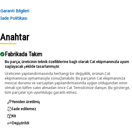
• Features a threaded shank for easy attachment to load-
bearing structures.
Garanti Bilgileri
• Provides resistance to deformation and failure under load.
İade Politikası
• Offers a high tensile strength for reliable performance.
Anahtar
Applications:
The Lifting Eyebolt is used to provide a stable and reliable
attachment point for lifting operations, ensuring that high
Fabrikada Takım
loads can be safely hoisted and moved.
Bu parça, üreticinin teknik özelliklerine bağlı olarak Cat ekipmanınızla uyum
sağlayacak şekilde tasarlanmıştır.
Üreticinin yapılandırmasında herhangi bir değişiklik, ürünün Cat
ekipmanınıza uymamasıyla sonuçlanabilir. Bu parçanın Cat ekipmanınıza
mevcut durumu ve varsayılan yapılandırmasında uygun olduğundan emin
olmak için lütfen satın almadan önce Cat Temsilcinize danışın. Bu gösterge,
tüm parçalar için uyumluluğu garanti etmez.
Yeniden üretilmiş
İade edilemez
Kit
Değiştirildi