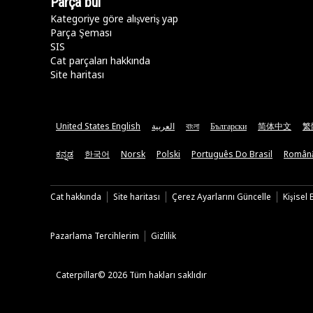
Parça bul
Kategoriye göre alışveriş yap
Parça Şeması
SIS
Cat parçaları hakkında
Site haritası
United States English
العربية
বাংলা
Български
简体中文
繁
ಕನ್ನಡ
한국어
Norsk
Polski
Português Do Brasil
Român
Cat hakkında
Site haritası
Çerez Ayarlarını Güncelle
Kişisel
Pazarlama Tercihlerim
Gizlilik
Caterpillar© 2026 Tüm hakları saklıdır