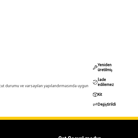
Yeniden
üretilmiş
İade
edilemez
evcut durumu ve varsayılan yapılandırmasında uygun
Kit
Değiştirildi