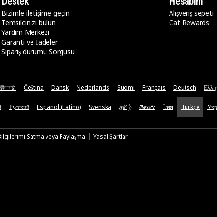
Destek
Hesabım
Bizimle iletişime geçin
Alışveriş sepeti
Temsilcinizi bulun
Cat Rewards
Yardım Merkezi
Garanti ve İadeler
Sipariş durumu Sorgusu
體中文
Čeština
Dansk
Nederlands
Suomi
Français
Deutsch
Ελλη
ă
Русский
Español (Latino)
Svenska
தமிழ்
తెలుగు
ไทย
Türkçe
Укр
 Bilgilerimi Satma veya Paylaşma
Yasal Şartlar