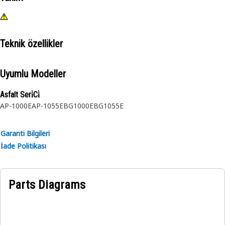
Teknik özellikler
Uyumlu Modeller
Asfalt Seri̇Ci̇
AP-1000E
AP-1055E
BG1000E
BG1055E
Garanti Bilgileri
İade Politikası
Parts Diagrams