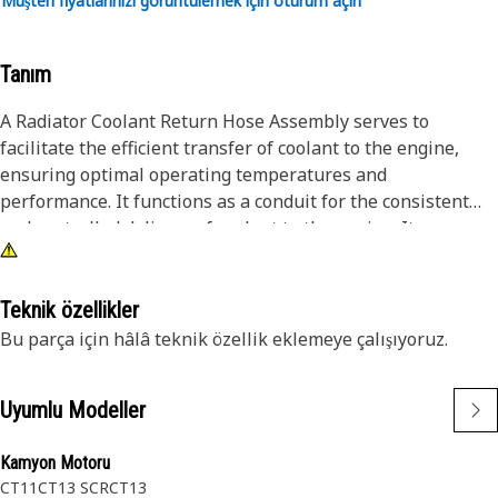
Müşteri fiyatlarınızı görüntülemek için oturum açın
Tanım
A Radiator Coolant Return Hose Assembly serves to
facilitate the efficient transfer of coolant to the engine,
ensuring optimal operating temperatures and
performance. It functions as a conduit for the consistent
and controlled delivery of coolant to the engine. It ensures
that the engine components remain within the specified
temperature range, preventing overheating and ensuring
reliable operation.
Teknik özellikler
Bu parça için hâlâ teknik özellik eklemeye çalışıyoruz.
Attributes:
• Withstands vibrations and shocks in the air compressor
Uyumlu Modeller
• Provided with 1" and 3/4" inner diameter worm gear band
clamps for a secure connection
Kamyon Motoru
• Ensures optimal flow rates and minimizes pressure drops
CT11
CT13 SCR
CT13
• Withstands high pressures without deforming or