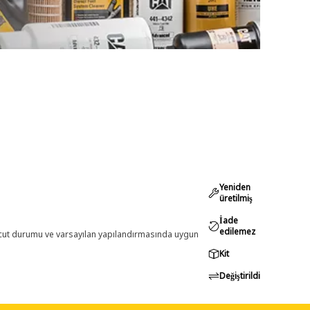
Yeniden
üretilmiş
İade
edilemez
evcut durumu ve varsayılan yapılandırmasında uygun
Kit
Değiştirildi