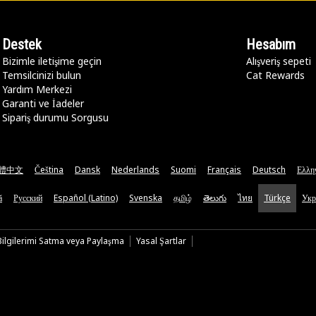
Destek
Hesabım
Bizimle iletişime geçin
Alışveriş sepeti
Temsilcinizi bulun
Cat Rewards
Yardım Merkezi
Garanti ve İadeler
Sipariş durumu Sorgusu
體中文
Čeština
Dansk
Nederlands
Suomi
Français
Deutsch
Ελλη
ă
Русский
Español (Latino)
Svenska
தமிழ்
తెలుగు
ไทย
Türkçe
Укр
 Bilgilerimi Satma veya Paylaşma
Yasal Şartlar