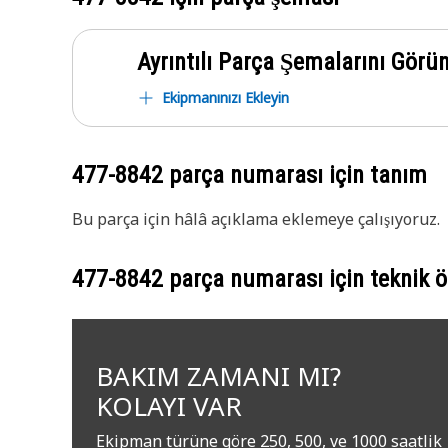
Ayrıntılı Parça Şemalarını Görü
Ekipmanınızı Ekleyin
477-8842
parça numarası için tanım
Bu parça için hâlâ açıklama eklemeye çalışıyoruz.
477-8842
parça numarası için teknik öz
BAKIM ZAMANI MI?
KOLAYI VAR
Ekipman türüne göre 250, 500, ve 1000 saatlik