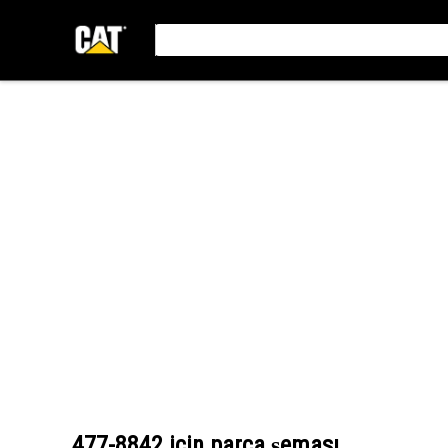
477-8842
için parça şeması