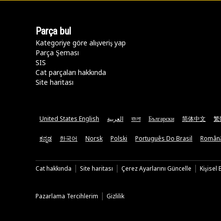
Parça bul
Kategoriye göre alışveriş yap
Parça Şeması
SIS
Cat parçaları hakkında
Site haritası
United States English
العربية
বাংলা
Български
简体中文
繁
ಕನ್ನಡ
한국어
Norsk
Polski
Português Do Brasil
Român
Cat hakkında
Site haritası
Çerez Ayarlarını Güncelle
Kişisel
Pazarlama Tercihlerim
Gizlilik