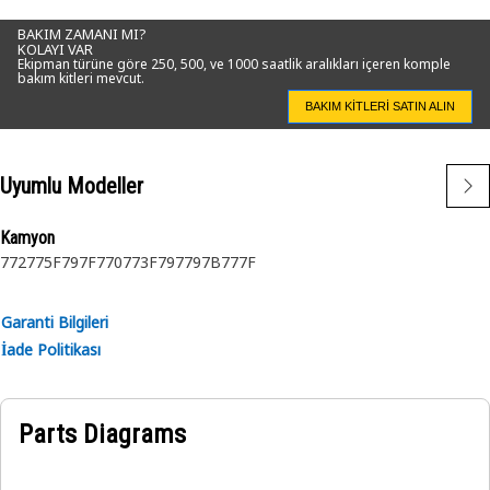
BAKIM ZAMANI MI?
KOLAYI VAR
Ekipman türüne göre 250, 500, ve 1000 saatlik aralıkları içeren komple
bakım kitleri mevcut.
BAKIM KITLERI SATIN ALIN
Uyumlu Modeller
Kamyon
772
775F
797F
770
773F
797
797B
777F
Garanti Bilgileri
İade Politikası
Parts Diagrams