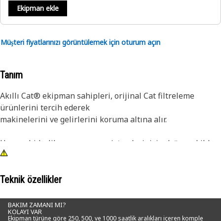
Ekipman ekle
Müşteri fiyatlarınızı görüntülemek için oturum açın
Tanım
Akıllı Cat® ekipman sahipleri, orijinal Cat filtreleme
ürünlerini tercih ederek
makinelerini ve gelirlerini koruma altına alır.
Hassas hidrolik ve şanzıman sistemlerinizin doğru şekilde
yağlanmasının sürdürülmesinde temizlik kilit role sahiptir.
Cat Ultra Yüksek Verimli (UHE) Filtreler, zararlı
kirleticilerin ve aşındırıcıların düşük toleransları
Teknik özellikler
aşındırmasını engelleyerek bunlara karşı en iyi korumayı
sağlar.
BAKIM ZAMANI MI?
KOLAYI VAR
Ekipman türüne göre 250, 500, ve 1000 saatlik aralıkları içeren komple