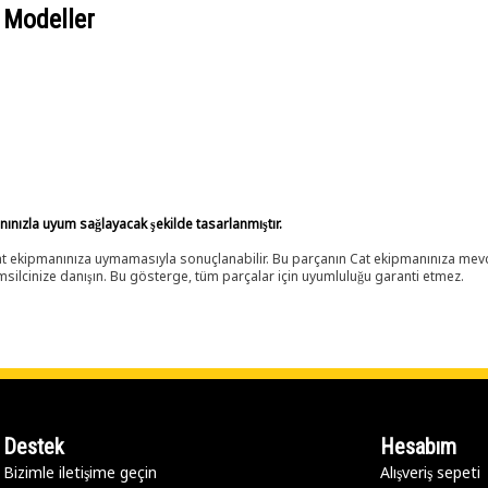
 Modeller
anınızla uyum sağlayacak şekilde tasarlanmıştır.
 Cat ekipmanınıza uymamasıyla sonuçlanabilir. Bu parçanın Cat ekipmanınıza m
ilcinize danışın. Bu gösterge, tüm parçalar için uyumluluğu garanti etmez.
Destek
Hesabım
Bizimle iletişime geçin
Alışveriş sepeti