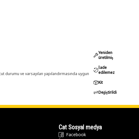
Yeniden
üretilmiş
İade
edilemez
evcut durumu ve varsayılan yapılandırmasında uygun
Kit
Değiştirildi
Cat Sosyal medya
Facebook