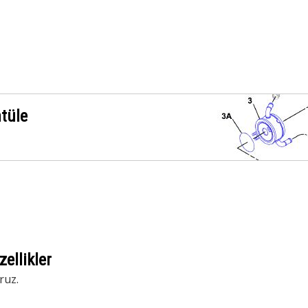
ntüle
ellikler
ruz.