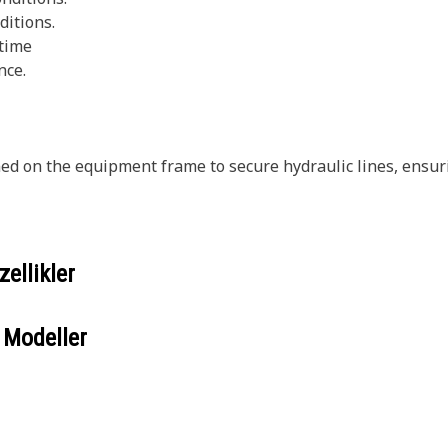
ditions.
 time
nce.
ned on the equipment frame to secure hydraulic lines, ensu
ellikler
 Modeller