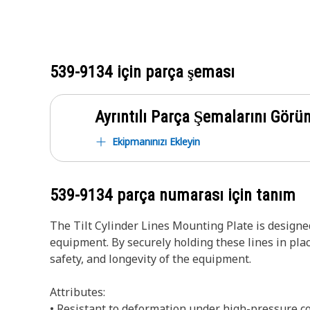
539-9134
için parça şeması
Ayrıntılı Parça Şemalarını Görü
Ekipmanınızı Ekleyin
539-9134
parça numarası için tanım
The Tilt Cylinder Lines Mounting Plate is designed
equipment. By securely holding these lines in plac
safety, and longevity of the equipment.
Attributes:
• Resistant to deformation under high-pressure co