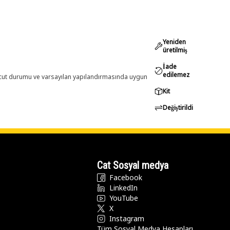
Yeniden
üretilmiş
İade
edilemez
evcut durumu ve varsayılan yapılandırmasında uygun
Kit
Değiştirildi
Cat Sosyal medya
Facebook
LinkedIn
YouTube
X
Instagram
Tüm Sosyal Medya Hesapları