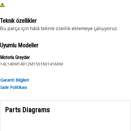
Teknik özellikler
Bu parça için hâlâ teknik özellik eklemeye çalışıyoruz.
Uyumlu Modeller
Motorlu Greyder
14L
140M
140
12M
150
160
14
160M
Garanti Bilgileri
İade Politikası
Parts Diagrams