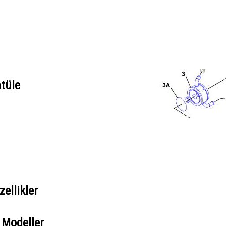
ntüle
ellikler
 Modeller