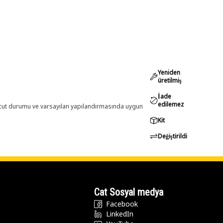
Yeniden
üretilmiş
İade
edilemez
evcut durumu ve varsayılan yapılandırmasında uygun
Kit
Değiştirildi
Cat Sosyal medya
Facebook
LinkedIn