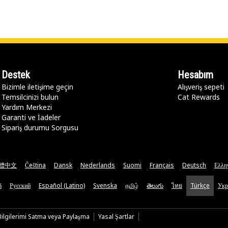
Destek
Hesabım
Bizimle iletişime geçin
Alışveriş sepeti
Temsilcinizi bulun
Cat Rewards
Yardım Merkezi
Garanti ve İadeler
Sipariş durumu Sorgusu
體中文
Čeština
Dansk
Nederlands
Suomi
Français
Deutsch
Ελλη
ă
Русский
Español (Latino)
Svenska
தமிழ்
తెలుగు
ไทย
Türkçe
Укр
 Bilgilerimi Satma veya Paylaşma
Yasal Şartlar