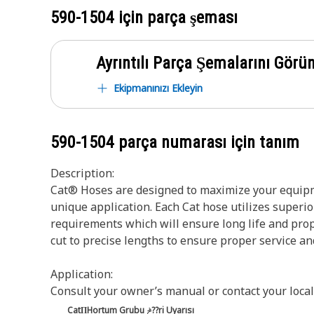
590-1504
için parça şeması
Ayrıntılı Parça Şemalarını Görü
Ekipmanınızı Ekleyin
590-1504
parça numarası için tanım
Description:
Cat® Hoses are designed to maximize your equipme
unique application. Each Cat hose utilizes superio
requirements which will ensure long life and prop
cut to precise lengths to ensure proper service a
Application:
Consult your owner’s manual or contact your local
CatΠHortum Grubu ݲ??ri Uyarısı