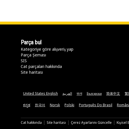
Parça bul
Kategoriye göre alışveriş yap
Parça Şeması
SIS
Cat parçaları hakkında
Site haritası
United States English
العربية
বাংলা
Български
简体中文
繁
ಕನ್ನಡ
한국어
Norsk
Polski
Português Do Brasil
Român
Cat hakkında
Site haritası
Çerez Ayarlarını Güncelle
Kişisel