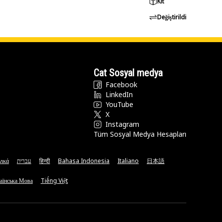
Kit
Değiştirildi
Cat Sosyal medya
Facebook
LinkedIn
YouTube
X
Instagram
Tüm Sosyal Medya Hesapları
νικά
עברית
हिन्दी
Bahasa Indonesia
Italiano
日本語
аїнська Мова
Tiếng Việt