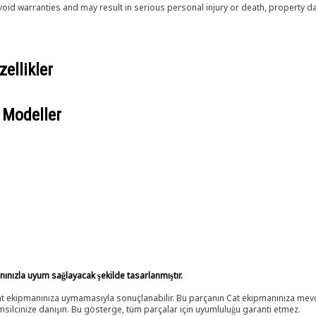
void warranties and may result in serious personal injury or death, property
ellikler
 Modeller
anınızla uyum sağlayacak şekilde tasarlanmıştır.
 Cat ekipmanınıza uymamasıyla sonuçlanabilir. Bu parçanın Cat ekipmanınıza m
ilcinize danışın. Bu gösterge, tüm parçalar için uyumluluğu garanti etmez.