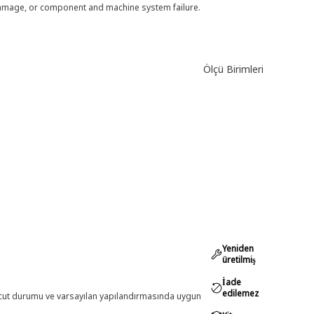
 damage, or component and machine system failure.
Ölçü Birimleri
Yeniden
üretilmiş
İade
edilemez
evcut durumu ve varsayılan yapılandırmasında uygun