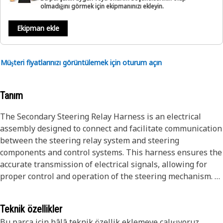
olmadığını görmek için ekipmanınızı ekleyin.
Ekipman ekle
Müşteri fiyatlarınızı görüntülemek için oturum açın
Tanım
The Secondary Steering Relay Harness is an electrical
assembly designed to connect and facilitate communication
between the steering relay system and steering
components and control systems. This harness ensures the
accurate transmission of electrical signals, allowing for
proper control and operation of the steering mechanism.
Attributes:
Teknik özellikler
• Made with high-quality, durable wiring materials for
Bu parça için hâlâ teknik özellik eklemeye çalışıyoruz.