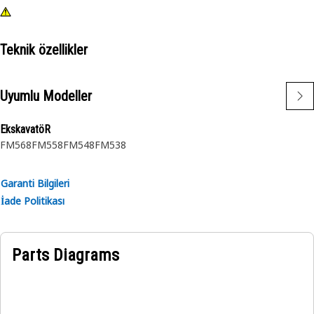
Teknik özellikler
Uyumlu Modeller
EkskavatöR
FM568
FM558
FM548
FM538
Garanti Bilgileri
İade Politikası
Parts Diagrams