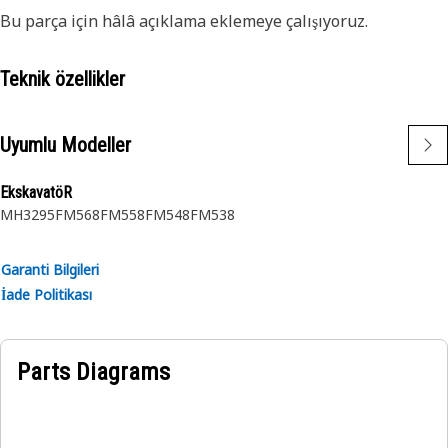
Bu parça için hâlâ açıklama eklemeye çalışıyoruz.
Teknik özellikler
Uyumlu Modeller
EkskavatöR
MH3295
FM568
FM558
FM548
FM538
Garanti Bilgileri
İade Politikası
Parts Diagrams