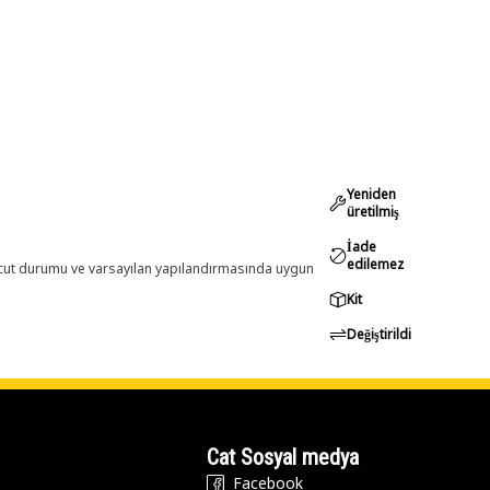
Yeniden
üretilmiş
İade
edilemez
evcut durumu ve varsayılan yapılandırmasında uygun
Kit
Değiştirildi
Cat Sosyal medya
Facebook