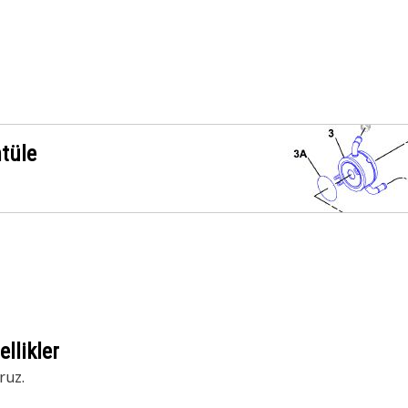
ntüle
llikler
ruz.