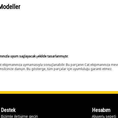
Modeller
anınızla uyum sağlayacak şekilde tasarlanmıştır.
 Cat ekipmanınıza uymamasıyla sonuçlanabilir. Bu parçanın Cat ekipmanınıza m
ilcinize danışın. Bu gösterge, tüm parçalar için uyumluluğu garanti etmez.
Destek
Hesabım
Bizimle iletişime geçin
Alışveriş sepeti