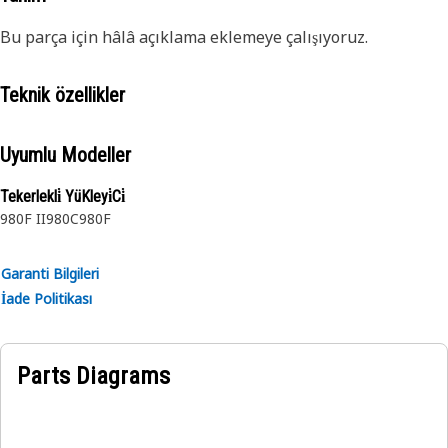
Bu parça için hâlâ açıklama eklemeye çalışıyoruz.
Teknik özellikler
Uyumlu Modeller
Tekerlekli̇ YüKleyi̇Ci̇
980F II
980C
980F
Garanti Bilgileri
İade Politikası
Parts Diagrams