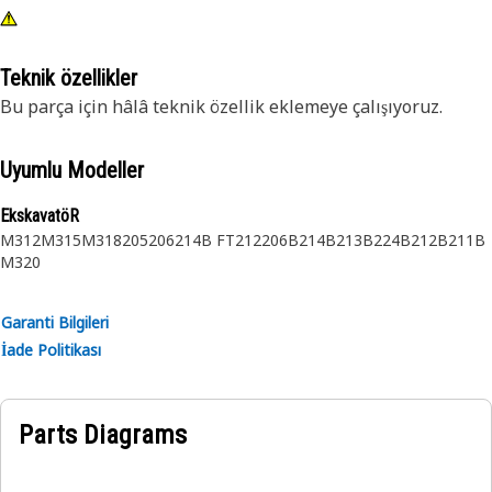
Teknik özellikler
Bu parça için hâlâ teknik özellik eklemeye çalışıyoruz.
Uyumlu Modeller
EkskavatöR
M312
M315
M318
205
206
214B FT
212
206B
214B
213B
224B
212B
211B
M320
Garanti Bilgileri
İade Politikası
Parts Diagrams