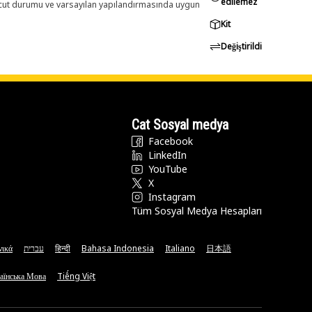
edilemez
evcut durumu ve varsayılan yapılandırmasında uygun
Kit
Değiştirildi
Cat Sosyal medya
Facebook
LinkedIn
YouTube
X
Instagram
Tüm Sosyal Medya Hesapları
νικά
עברית
हिन्दी
Bahasa Indonesia
Italiano
日本語
аїнська Мова
Tiếng Việt