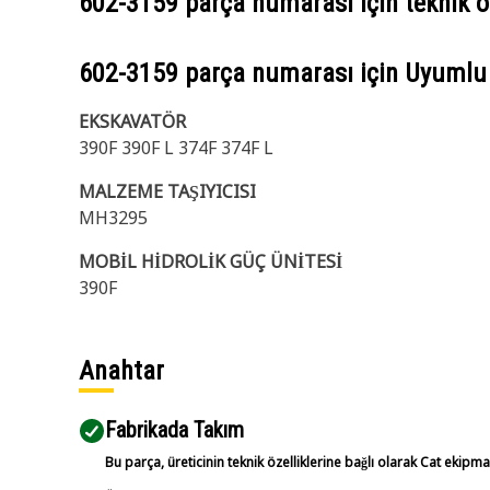
602-3159
parça numarası için teknik öz
602-3159
parça numarası için Uyumlu
EKSKAVATÖR
390F 390F L 374F 374F L
MALZEME TAŞIYICISI
MH3295
MOBİL HİDROLİK GÜÇ ÜNİTESİ
390F
Anahtar
Fabrikada Takım
Bu parça, üreticinin teknik özelliklerine bağlı olarak Cat ekipm