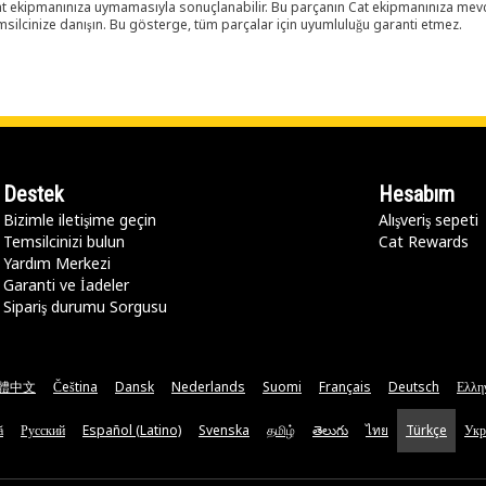
 Cat ekipmanınıza uymamasıyla sonuçlanabilir. Bu parçanın Cat ekipmanınıza m
ilcinize danışın. Bu gösterge, tüm parçalar için uyumluluğu garanti etmez.
Destek
Hesabım
Bizimle iletişime geçin
Alışveriş sepeti
Temsilcinizi bulun
Cat Rewards
Yardım Merkezi
Garanti ve İadeler
Sipariş durumu Sorgusu
體中文
Čeština
Dansk
Nederlands
Suomi
Français
Deutsch
Ελλη
ă
Русский
Español (Latino)
Svenska
தமிழ்
తెలుగు
ไทย
Türkçe
Укр