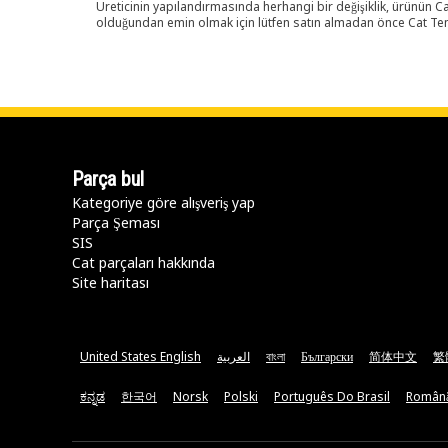
Üreticinin yapılandırmasında herhangi bir değişiklik, ürünün
olduğundan emin olmak için lütfen satın almadan önce Cat Tems
Parça bul
Kategoriye göre alışveriş yap
Parça Şeması
SIS
Cat parçaları hakkında
Site haritası
United States English
العربية
বাংলা
Български
简体中文
繁
ಕನ್ನಡ
한국어
Norsk
Polski
Português Do Brasil
Român