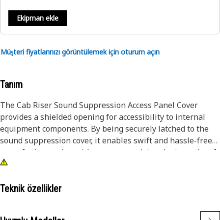
Ekipman ekle
Müşteri fiyatlarınızı görüntülemek için oturum açın
Tanım
The Cab Riser Sound Suppression Access Panel Cover
provides a shielded opening for accessibility to internal
equipment components. By being securely latched to the
sound suppression cover, it enables swift and hassle-free
entry for inspection without compromising the integrity of
the equipment.
Attributes:
Teknik özellikler
• Resilient against vibration and impact.
• High-quality materials for superior strength.