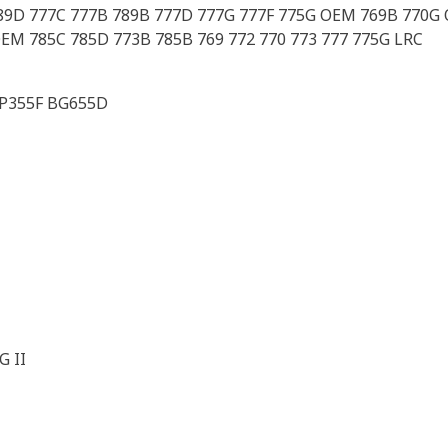
89D 777C 777B 789B 777D 777G 777F 775G OEM 769B 770G 
EM 785C 785D 773B 785B 769 772 770 773 777 775G LRC
AP355F BG655D
G II