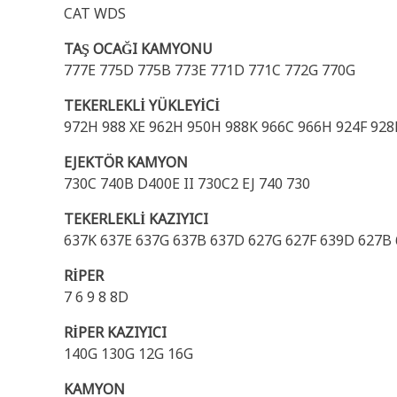
CAT WDS
TAŞ OCAĞI KAMYONU
777E 775D 775B 773E 771D 771C 772G 770G
TEKERLEKLİ YÜKLEYİCİ
972H 988 XE 962H 950H 988K 966C 966H 924F 928F
EJEKTÖR KAMYON
730C 740B D400E II 730C2 EJ 740 730
TEKERLEKLİ KAZIYICI
637K 637E 637G 637B 637D 627G 627F 639D 627B 
RİPER
7 6 9 8 8D
RİPER KAZIYICI
140G 130G 12G 16G
KAMYON