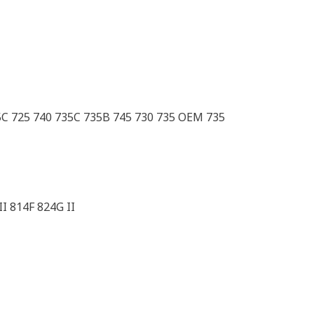
5C 725 740 735C 735B 745 730 735 OEM 735
I 814F 824G II