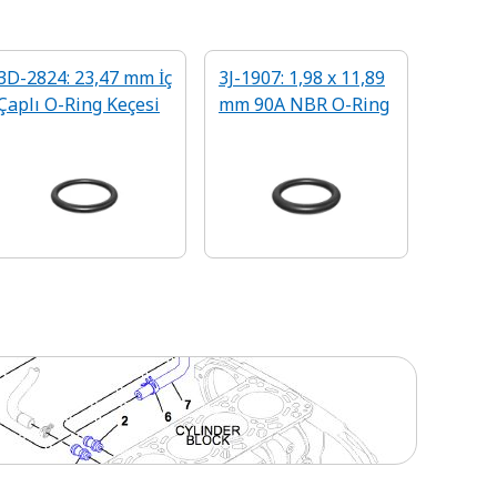
3D-2824: 23,47 mm İç
3J-1907: 1,98 x 11,89
Çaplı O-Ring Keçesi
mm 90A NBR O-Ring