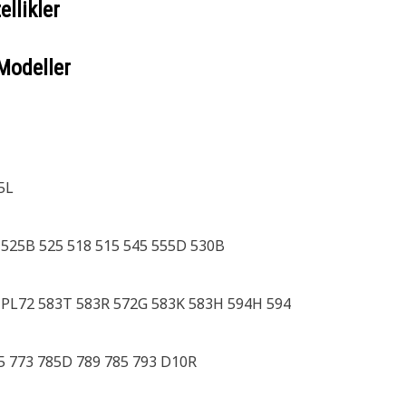
llikler
Modeller
5L
525B 525 518 515 545 555D 530B
7 PL72 583T 583R 572G 583K 583H 594H 594
5 773 785D 789 785 793 D10R