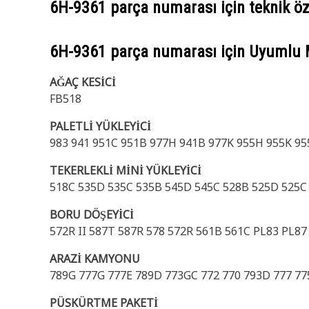
6H-9361
parça numarası için teknik öze
6H-9361
parça numarası için Uyumlu 
AĞAÇ KESİCİ
FB518
PALETLİ YÜKLEYİCİ
983 941 951C 951B 977H 941B 977K 955H 955K 95
TEKERLEKLİ MİNİ YÜKLEYİCİ
518C 535D 535C 535B 545D 545C 528B 525D 525C 
BORU DÖŞEYİCİ
572R II 587T 587R 578 572R 561B 561C PL83 PL8
ARAZİ KAMYONU
789G 777G 777E 789D 773GC 772 770 793D 777 77
PÜSKÜRTME PAKETİ