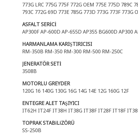
773G LRC 775G 775F 772G OEM 775E 775D 789C 7
793C 772G 69D 773E 785G 773D 773G 773F 773G O
ASFALT SERİCİ
AP300F AP-600D AP-655D AP355 BG600D AP300 
HARMANLAMA KARIŞTIRICISI
RM-350B RM-350 RM-300 RM-500 RM-250C
JENERATÖR SETİ
3508B
MOTORLU GREYDER
120G 16 140G 130G 16G 14G 14E 12G 160G 12F
ENTEGRE ALET TAŞIYICI
IT62H IT24F IT38H IT38G IT38F IT28F IT18F IT38
TOPRAK STABiLiZÖRÜ
SS-250B