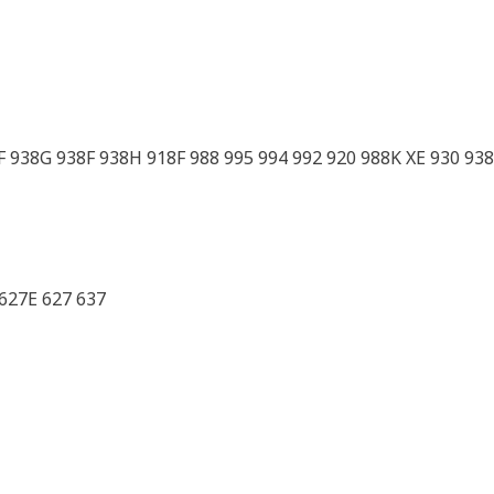
 938G 938F 938H 918F 988 995 994 992 920 988K XE 930 93
627E 627 637