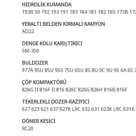
HİDROLİK KUMANDA
193B 50 192 193 191 183 184 181 182 165 173B 17
YERALTI BELDEN KIRMALI KAMYON
AD22
DENGE KOLU KARIŞTIRICI
SM-350
BULDOZER
977A 9SU 8SU 955 7SU 6SU 8S 8U 9C 9U 9S 6A 6S 
ÇÖP KOMPAKTÖRÜ
826G II 816F II 816 826C 826G 826H 816B 816F
TEKERLEKLİ DOZER-KAZIYICI
627 623 621 637 627K LRC 632 631 623K LRC 631K
DÖNER KESİCİ
RC20