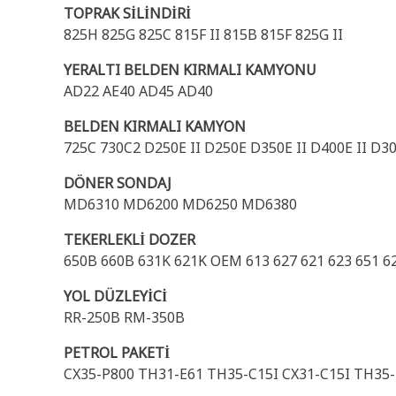
TOPRAK SİLİNDİRİ
825H 825G 825C 815F II 815B 815F 825G II
YERALTI BELDEN KIRMALI KAMYONU
AD22 AE40 AD45 AD40
BELDEN KIRMALI KAMYON
725C 730C2 D250E II D250E D350E II D400E II D3
DÖNER SONDAJ
MD6310 MD6200 MD6250 MD6380
TEKERLEKLİ DOZER
650B 660B 631K 621K OEM 613 627 621 623 651 62
YOL DÜZLEYİCİ
RR-250B RM-350B
PETROL PAKETİ
CX35-P800 TH31-E61 TH35-C15I CX31-C15I TH35-