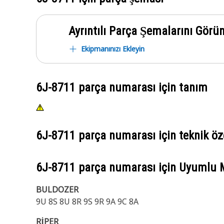
Ayrıntılı Parça Şemalarını Görü
Ekipmanınızı Ekleyin
6J-8711
parça numarası için tanım
6J-8711
parça numarası için teknik öze
6J-8711
parça numarası için Uyumlu 
BULDOZER
9U 8S 8U 8R 9S 9R 9A 9C 8A
RİPER