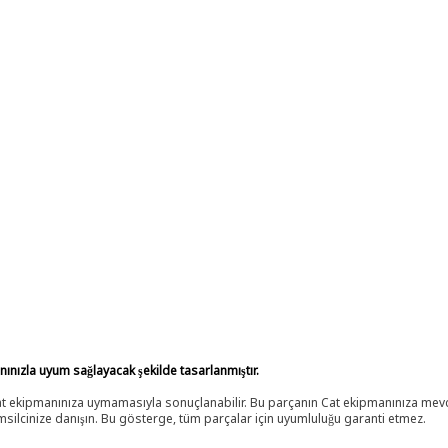
anınızla uyum sağlayacak şekilde tasarlanmıştır.
 Cat ekipmanınıza uymamasıyla sonuçlanabilir. Bu parçanın Cat ekipmanınıza m
ilcinize danışın. Bu gösterge, tüm parçalar için uyumluluğu garanti etmez.