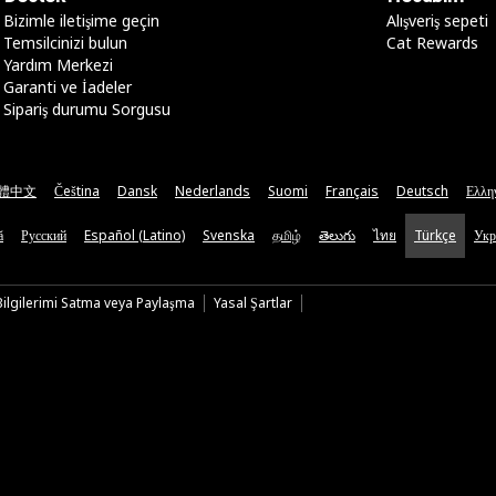
Bizimle iletişime geçin
Alışveriş sepeti
Temsilcinizi bulun
Cat Rewards
Yardım Merkezi
Garanti ve İadeler
Sipariş durumu Sorgusu
體中文
Čeština
Dansk
Nederlands
Suomi
Français
Deutsch
Ελλη
ă
Русский
Español (Latino)
Svenska
தமிழ்
తెలుగు
ไทย
Türkçe
Укр
 Bilgilerimi Satma veya Paylaşma
Yasal Şartlar