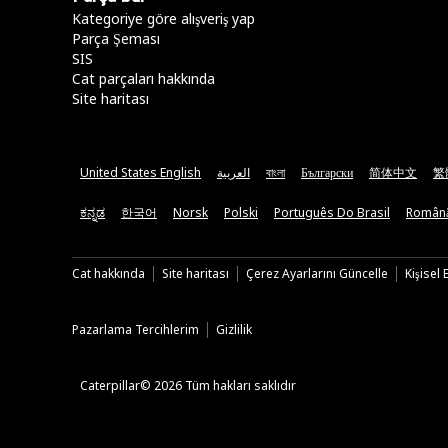
Kategoriye göre alışveriş yap
Parça Şeması
SIS
Cat parçaları hakkında
Site haritası
United States English
العربية
বাংলা
Български
简体中文
繁
ಕನ್ನಡ
한국어
Norsk
Polski
Português Do Brasil
Român
Cat hakkında
Site haritası
Çerez Ayarlarını Güncelle
Kişisel
Pazarlama Tercihlerim
Gizlilik
Caterpillar© 2026 Tüm hakları saklıdır