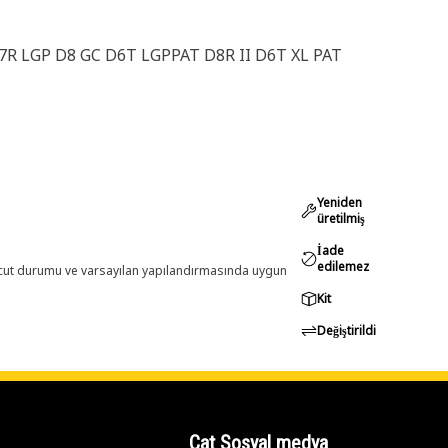
7R LGP D8 GC D6T LGPPAT D8R II D6T XL PAT
Yeniden
üretilmiş
İade
edilemez
evcut durumu ve varsayılan yapılandırmasında uygun
Kit
Değiştirildi
Cat Sosyal medya