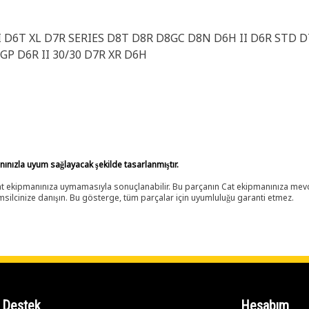
 D6T XL D7R SERIES D8T D8R D8GC D8N D6H II D6R STD D
GP D6R II 30/30 D7R XR D6H
anınızla uyum sağlayacak şekilde tasarlanmıştır.
 Cat ekipmanınıza uymamasıyla sonuçlanabilir. Bu parçanın Cat ekipmanınıza m
ilcinize danışın. Bu gösterge, tüm parçalar için uyumluluğu garanti etmez.
Destek
Hesabım