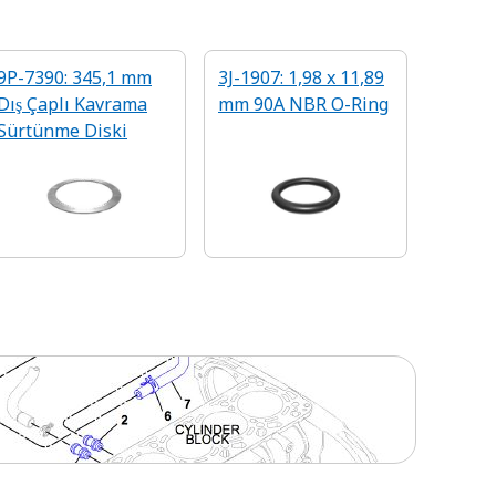
9P-7390: 345,1 mm
3J-1907: 1,98 x 11,89
Dış Çaplı Kavrama
mm 90A NBR O-Ring
Sürtünme Diski