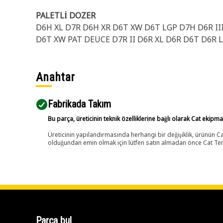
PALETLİ DOZER
D6H XL D7R D6H XR D6T XW D6T LGP D7H D6R III
D6T XW PAT DEUCE D7R II D6R XL D6R D6T D6R L
Anahtar
Fabrikada Takım
Bu parça, üreticinin teknik özelliklerine bağlı olarak Cat ekipm
Üreticinin yapılandırmasında herhangi bir değişiklik, ürünün
olduğundan emin olmak için lütfen satın almadan önce Cat Tems
Parça bul