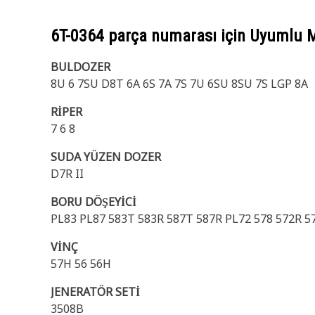
6T-0364
parça numarası için Uyumlu M
BULDOZER
8U 6 7SU D8T 6A 6S 7A 7S 7U 6SU 8SU 7S LGP 8A
RİPER
7 6 8
SUDA YÜZEN DOZER
D7R II
BORU DÖŞEYİCİ
PL83 PL87 583T 583R 587T 587R PL72 578 572R 57
VİNÇ
57H 56 56H
JENERATÖR SETİ
3508B