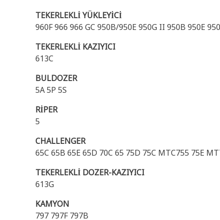
TEKERLEKLİ YÜKLEYİCİ
960F 966 966 GC 950B/950E 950G II 950B 950E 95
TEKERLEKLİ KAZIYICI
613C
BULDOZER
5A 5P 5S
RİPER
5
CHALLENGER
65C 65B 65E 65D 70C 65 75D 75C MTC755 75E M
TEKERLEKLİ DOZER-KAZIYICI
613G
KAMYON
797 797F 797B