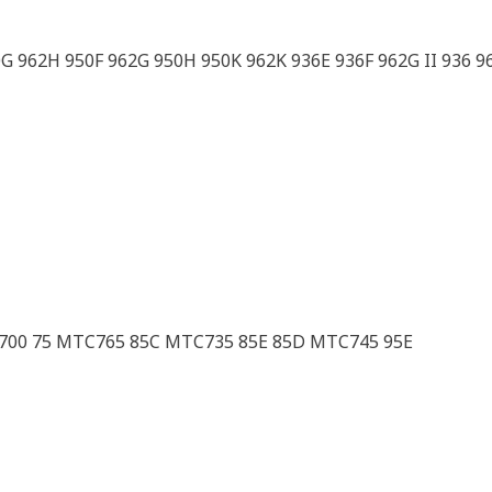
0G 962H 950F 962G 950H 950K 962K 936E 936F 962G II 936 9
T700 75 MTC765 85C MTC735 85E 85D MTC745 95E