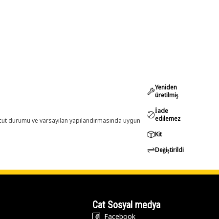
Yeniden
üretilmiş
İade
edilemez
evcut durumu ve varsayılan yapılandırmasında uygun
Kit
Değiştirildi
Cat Sosyal medya
Facebook