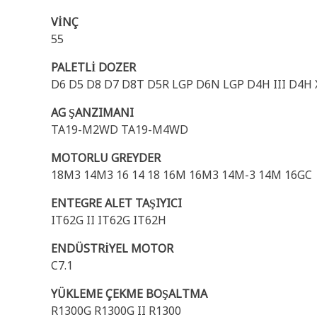
VİNÇ
55
PALETLİ DOZER
D6 D5 D8 D7 D8T D5R LGP D6N LGP D4H III D4
AG ŞANZIMANI
TA19-M2WD TA19-M4WD
MOTORLU GREYDER
18M3 14M3 16 14 18 16M 16M3 14M-3 14M 16GC
ENTEGRE ALET TAŞIYICI
IT62G II IT62G IT62H
ENDÜSTRİYEL MOTOR
C7.1
YÜKLEME ÇEKME BOŞALTMA
R1300G R1300G II R1300