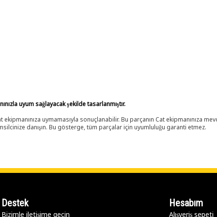
anınızla uyum sağlayacak şekilde tasarlanmıştır.
 Cat ekipmanınıza uymamasıyla sonuçlanabilir. Bu parçanın Cat ekipmanınıza m
ilcinize danışın. Bu gösterge, tüm parçalar için uyumluluğu garanti etmez.
Destek
Hesabım
Bizimle iletişime geçin
Alışveriş sepeti