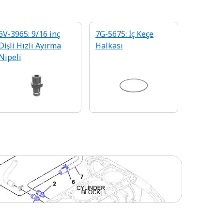
6V-3965: 9/16 inç
7G-5675: İç Keçe
Dişli Hızlı Ayırma
Halkası
Nipeli