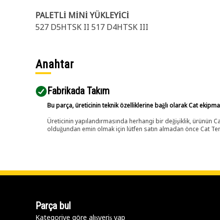
PALETLİ MİNİ YÜKLEYİCİ
527 D5HTSK II 517 D4HTSK III
Anahtar
Fabrikada Takım
Bu parça, üreticinin teknik özelliklerine bağlı olarak Cat ekipm
Üreticinin yapılandırmasında herhangi bir değişiklik, ürünün
olduğundan emin olmak için lütfen satın almadan önce Cat Tems
Parça bul
Kategoriye göre alışveriş yap