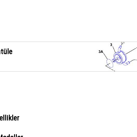
ntüle
llikler