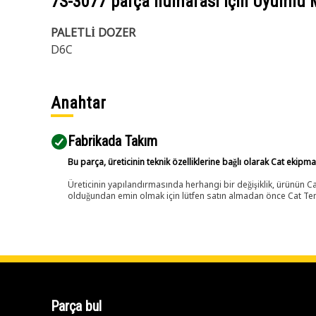
7S-3077
parça numarası için Uyumlu 
PALETLİ DOZER
D6C
Anahtar
Fabrikada Takım
Bu parça, üreticinin teknik özelliklerine bağlı olarak Cat ekipm
Üreticinin yapılandırmasında herhangi bir değişiklik, ürünün
olduğundan emin olmak için lütfen satın almadan önce Cat Tems
Parça bul