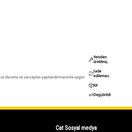
Yeniden
üretilmiş
İade
edilemez
evcut durumu ve varsayılan yapılandırmasında uygun
Kit
Değiştirildi
Cat Sosyal medya