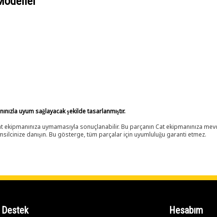
Modeller
anınızla uyum sağlayacak şekilde tasarlanmıştır.
 Cat ekipmanınıza uymamasıyla sonuçlanabilir. Bu parçanın Cat ekipmanınıza m
ilcinize danışın. Bu gösterge, tüm parçalar için uyumluluğu garanti etmez.
Destek
Hesabım