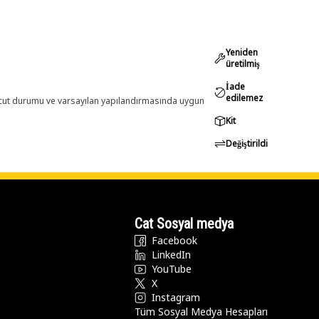
Yeniden
üretilmiş
İade
edilemez
evcut durumu ve varsayılan yapılandırmasında uygun
Kit
Değiştirildi
Cat Sosyal medya
Facebook
LinkedIn
YouTube
X
Instagram
Tüm Sosyal Medya Hesapları