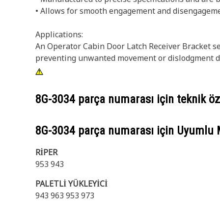
• Allows for smooth engagement and disengagemen
Applications:
An Operator Cabin Door Latch Receiver Bracket ser
preventing unwanted movement or dislodgment duri
8G-3034
parça numarası için teknik öze
8G-3034
parça numarası için Uyumlu 
RİPER
953 943
PALETLİ YÜKLEYİCİ
943 963 953 973