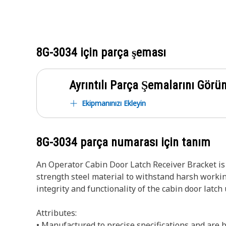
8G-3034
için parça şeması
Ayrıntılı Parça Şemalarını Görü
Ekipmanınızı Ekleyin
8G-3034
parça numarası için tanım
An Operator Cabin Door Latch Receiver Bracket is 
strength steel material to withstand harsh workin
integrity and functionality of the cabin door latch
Attributes:
• Manufactured to precise specifications and are bu