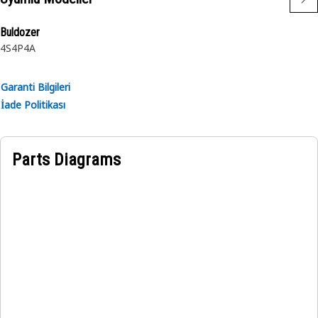
kullanıcı kılavuzunuza başvurun veya yerel Cat
Temsilcinizle iletişime geçin.
Buldozer
4S
4P
4A
Garanti Bilgileri
İade Politikası
Parts Diagrams