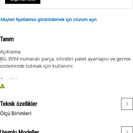
Müşteri fiyatlarınızı görüntülemek için oturum açın
Tanım
Açıklama:
8G-3094 numaralı parça, silindiri palet ayarlayıcı ve germe
sisteminde tutmak için kullanılır.
Özellikler:
• Çelik tutucu
• Toplam Uzunluk: 127 mm (4.98 inç)
• Malzeme Kalınlığı: 10 mm (0.39 inç)
Teknik özellikler
• Delik Boyutu: 13,8 mm (0,54 inç) (2X)
Ölçü Birimleri
Uygulama:
Palet ayarlayıcı ve germe grubu. Daha fazla bilgi için
Uyumlu Modeller