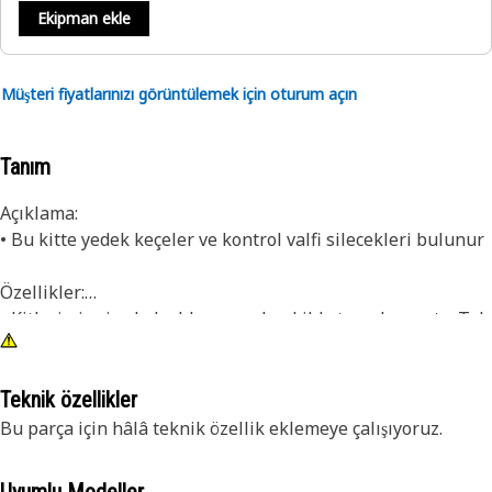
Ekipman ekle
Müşteri fiyatlarınızı görüntülemek için oturum açın
Tanım
Açıklama:
• Bu kitte yedek keçeler ve kontrol valfi silecekleri bulunur
Özellikler:
• Kitlerimiz size kolaylık sunacak şekilde tasarlanmıştır. Tek
bir parça numarası ile önceden paketlenip sipariş edilir ve
tek bir kutuda teslim edilerek zamandan ve paradan
tasarruf sağlar.
Teknik özellikler
Bu parça için hâlâ teknik özellik eklemeye çalışıyoruz.