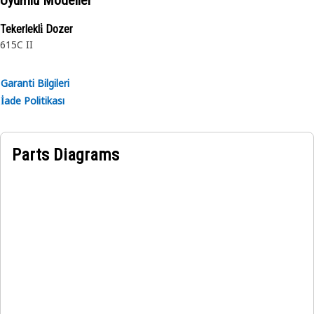
Uyumlu Modeller
Tekerlekli̇ Dozer
615C II
Garanti Bilgileri
İade Politikası
Parts Diagrams